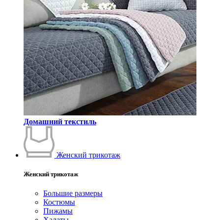
Домашний текстиль
Женский трикотаж
Женский трикотаж
Большие размеры
Костюмы
Пижамы
Халаты