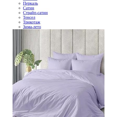
Перкаль
Сатин
Страйп-сатин
Тенсел
Трикотаж
Зима-лето