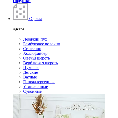
Подушки
Одеяла
Одеяла
Лебяжий пух
Бамбуковое волокно
Синтепон
Холлофайбер
Овечья шерсть
Верблюжья шерсть
Пуховые
Детские
Ватные
Гипоаллергенные
Утяжеленные
Суконные