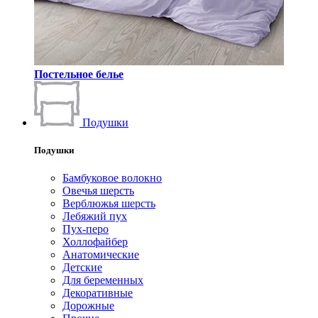
Постельное белье
Подушки
Подушки
Бамбуковое волокно
Овечья шерсть
Верблюжья шерсть
Лебяжий пух
Пух-перо
Холлофайбер
Анатомические
Детские
Для беременных
Декоративные
Дорожные