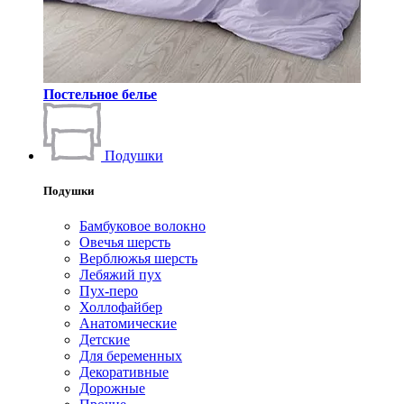
Постельное белье
Подушки
Подушки
Бамбуковое волокно
Овечья шерсть
Верблюжья шерсть
Лебяжий пух
Пух-перо
Холлофайбер
Анатомические
Детские
Для беременных
Декоративные
Дорожные