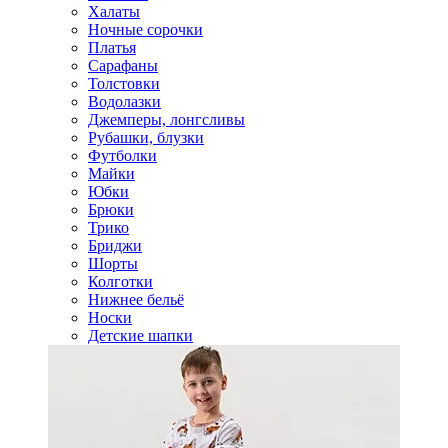
Халаты
Ночные сорочки
Платья
Сарафаны
Толстовки
Водолазки
Джемперы, лонгсливы
Рубашки, блузки
Футболки
Майки
Юбки
Брюки
Трико
Бриджи
Шорты
Колготки
Нижнее бельё
Носки
Детские шапки