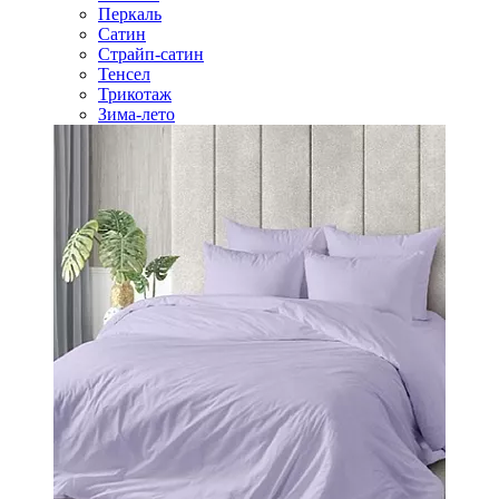
Перкаль
Сатин
Страйп-сатин
Тенсел
Трикотаж
Зима-лето