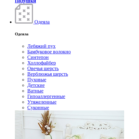
Подушки
Одеяла
Одеяла
Лебяжий пух
Бамбуковое волокно
Синтепон
Холлофайбер
Овечья шерсть
Верблюжья шерсть
Пуховые
Детские
Ватные
Гипоаллергенные
Утяжеленные
Суконные