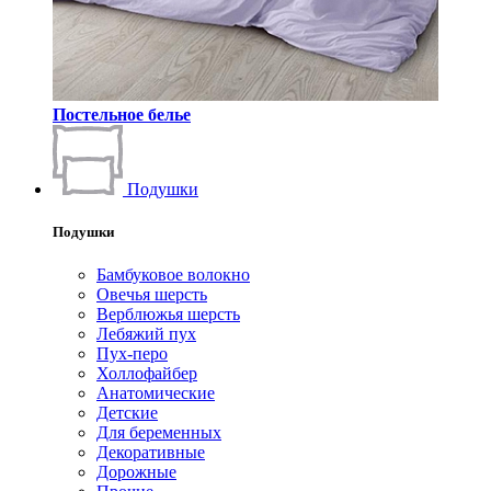
Постельное белье
Подушки
Подушки
Бамбуковое волокно
Овечья шерсть
Верблюжья шерсть
Лебяжий пух
Пух-перо
Холлофайбер
Анатомические
Детские
Для беременных
Декоративные
Дорожные