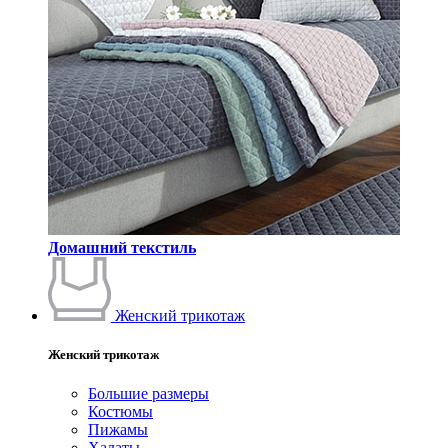
Домашний текстиль
Женский трикотаж
Женский трикотаж
Большие размеры
Костюмы
Пижамы
Халаты