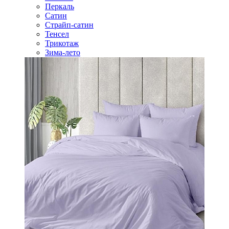
Перкаль
Сатин
Страйп-сатин
Тенсел
Трикотаж
Зима-лето