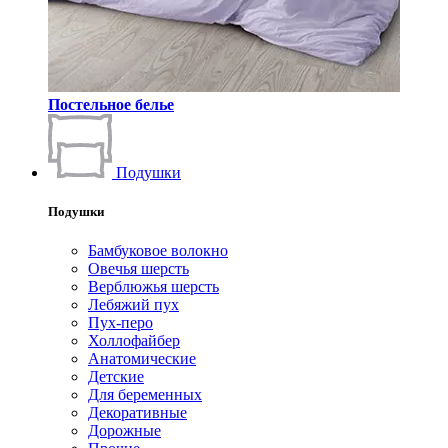
Постельное белье
Подушки
Подушки
Бамбуковое волокно
Овечья шерсть
Верблюжья шерсть
Лебяжий пух
Пух-перо
Холлофайбер
Анатомические
Детские
Для беременных
Декоративные
Дорожные