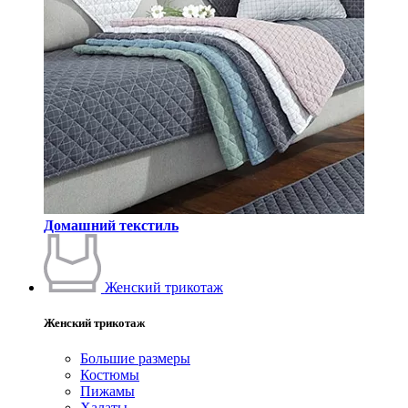
Домашний текстиль
Женский трикотаж
Женский трикотаж
Большие размеры
Костюмы
Пижамы
Халаты