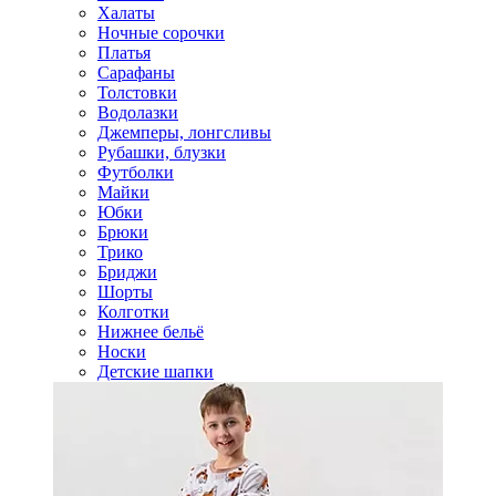
Халаты
Ночные сорочки
Платья
Сарафаны
Толстовки
Водолазки
Джемперы, лонгсливы
Рубашки, блузки
Футболки
Майки
Юбки
Брюки
Трико
Бриджи
Шорты
Колготки
Нижнее бельё
Носки
Детские шапки