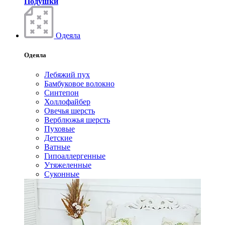
Подушки
Одеяла
Одеяла
Лебяжий пух
Бамбуковое волокно
Синтепон
Холлофайбер
Овечья шерсть
Верблюжья шерсть
Пуховые
Детские
Ватные
Гипоаллергенные
Утяжеленные
Суконные