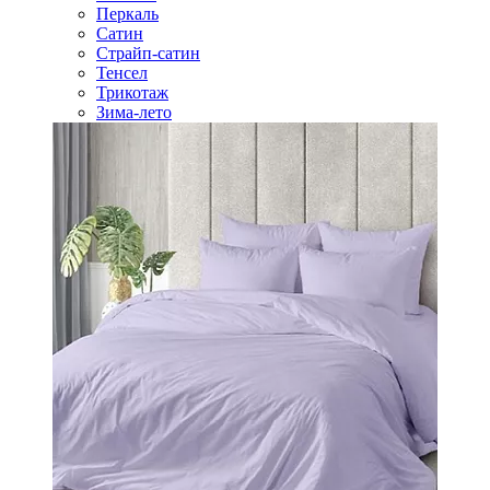
Перкаль
Сатин
Страйп-сатин
Тенсел
Трикотаж
Зима-лето