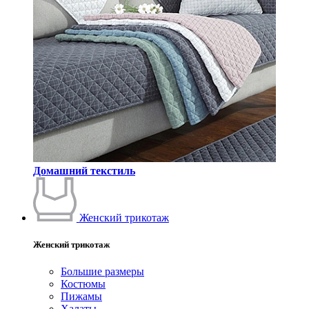
Домашний текстиль
Женский трикотаж
Женский трикотаж
Большие размеры
Костюмы
Пижамы
Халаты