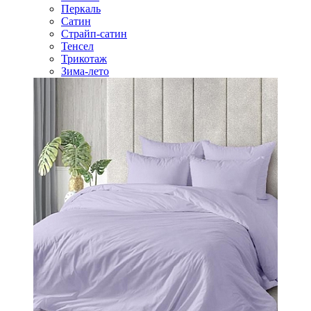
Перкаль
Сатин
Страйп-сатин
Тенсел
Трикотаж
Зима-лето