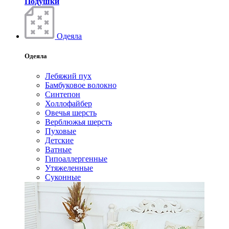
Подушки
Одеяла
Одеяла
Лебяжий пух
Бамбуковое волокно
Синтепон
Холлофайбер
Овечья шерсть
Верблюжья шерсть
Пуховые
Детские
Ватные
Гипоаллергенные
Утяжеленные
Суконные