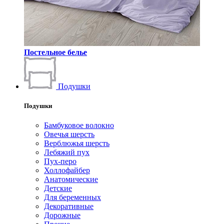
Постельное белье
Подушки
Подушки
Бамбуковое волокно
Овечья шерсть
Верблюжья шерсть
Лебяжий пух
Пух-перо
Холлофайбер
Анатомические
Детские
Для беременных
Декоративные
Дорожные