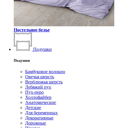
Постельное белье
Подушки
Подушки
Бамбуковое волокно
Овечья шерсть
Верблюжья шерсть
Лебяжий пух
Пух-перо
Холлофайбер
Анатомические
Детские
Для беременных
Декоративные
Дорожные