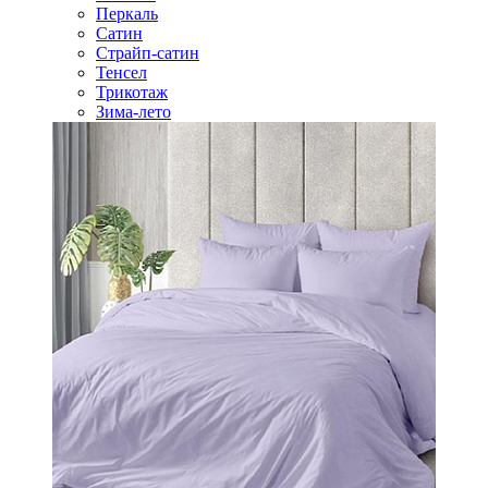
Перкаль
Сатин
Страйп-сатин
Тенсел
Трикотаж
Зима-лето