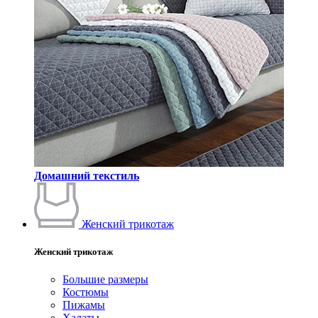
Домашний текстиль
Женский трикотаж
Женский трикотаж
Большие размеры
Костюмы
Пижамы
Халаты