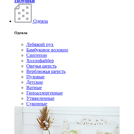
Подушки
Одеяла
Одеяла
Лебяжий пух
Бамбуковое волокно
Синтепон
Холлофайбер
Овечья шерсть
Верблюжья шерсть
Пуховые
Детские
Ватные
Гипоаллергенные
Утяжеленные
Суконные