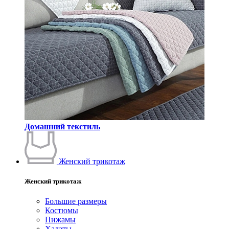
Домашний текстиль
Женский трикотаж
Женский трикотаж
Большие размеры
Костюмы
Пижамы
Халаты