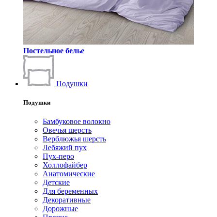
Постельное белье
Подушки
Подушки
Бамбуковое волокно
Овечья шерсть
Верблюжья шерсть
Лебяжий пух
Пух-перо
Холлофайбер
Анатомические
Детские
Для беременных
Декоративные
Дорожные