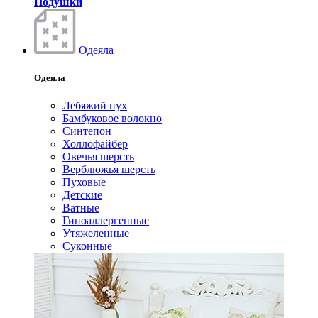
Подушки
Одеяла
Одеяла
Лебяжий пух
Бамбуковое волокно
Синтепон
Холлофайбер
Овечья шерсть
Верблюжья шерсть
Пуховые
Детские
Ватные
Гипоаллергенные
Утяжеленные
Суконные