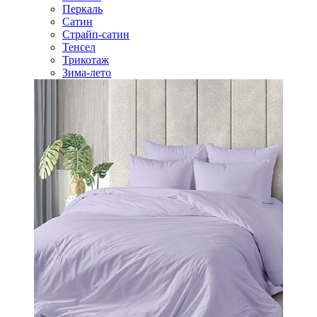
Перкаль
Сатин
Страйп-сатин
Тенсел
Трикотаж
Зима-лето