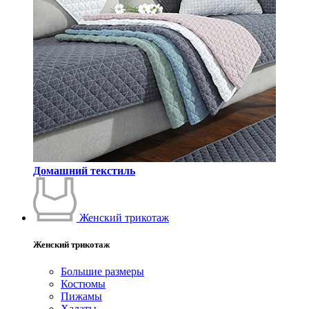
Домашний текстиль
Женский трикотаж
Женский трикотаж
Большие размеры
Костюмы
Пижамы
Халаты