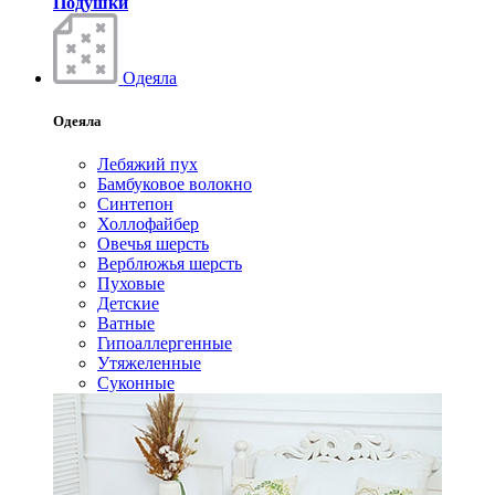
Подушки
Одеяла
Одеяла
Лебяжий пух
Бамбуковое волокно
Синтепон
Холлофайбер
Овечья шерсть
Верблюжья шерсть
Пуховые
Детские
Ватные
Гипоаллергенные
Утяжеленные
Суконные