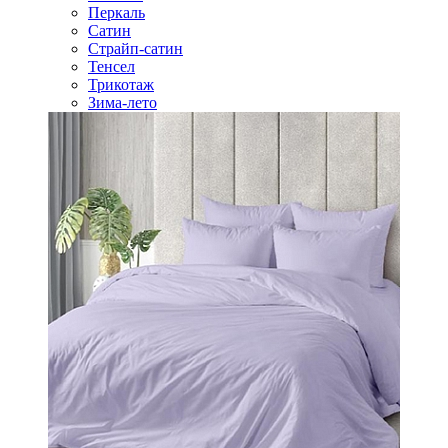
Перкаль
Сатин
Страйп-сатин
Тенсел
Трикотаж
Зима-лето