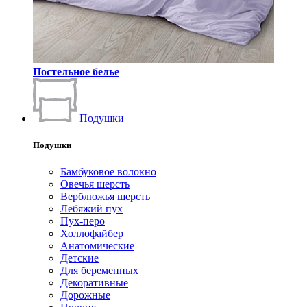
Постельное белье
Подушки
Подушки
Бамбуковое волокно
Овечья шерсть
Верблюжья шерсть
Лебяжий пух
Пух-перо
Холлофайбер
Анатомические
Детские
Для беременных
Декоративные
Дорожные