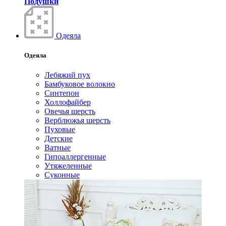
Подушки
Одеяла
Одеяла
Лебяжий пух
Бамбуковое волокно
Синтепон
Холлофайбер
Овечья шерсть
Верблюжья шерсть
Пуховые
Детские
Ватные
Гипоаллергенные
Утяжеленные
Суконные