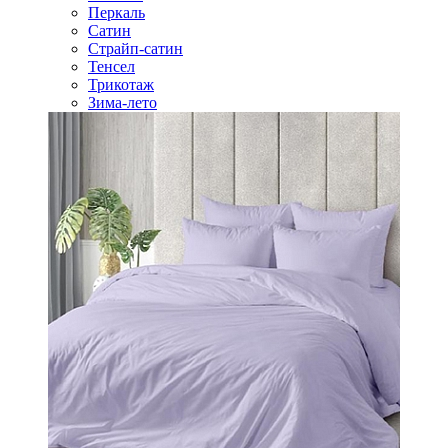
Перкаль
Сатин
Страйп-сатин
Тенсел
Трикотаж
Зима-лето