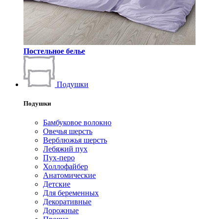
Постельное белье
Подушки
Подушки
Бамбуковое волокно
Овечья шерсть
Верблюжья шерсть
Лебяжий пух
Пух-перо
Холлофайбер
Анатомические
Детские
Для беременных
Декоративные
Дорожные