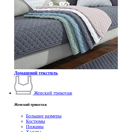
Домашний текстиль
Женский трикотаж
Женский трикотаж
Большие размеры
Костюмы
Пижамы
Халаты