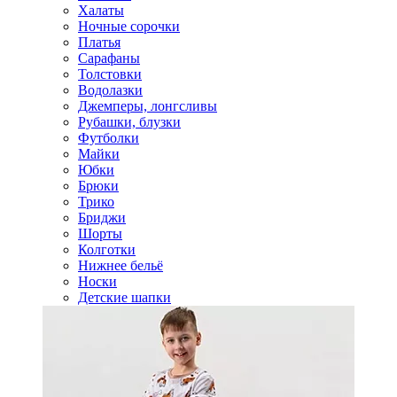
Халаты
Ночные сорочки
Платья
Сарафаны
Толстовки
Водолазки
Джемперы, лонгсливы
Рубашки, блузки
Футболки
Майки
Юбки
Брюки
Трико
Бриджи
Шорты
Колготки
Нижнее бельё
Носки
Детские шапки