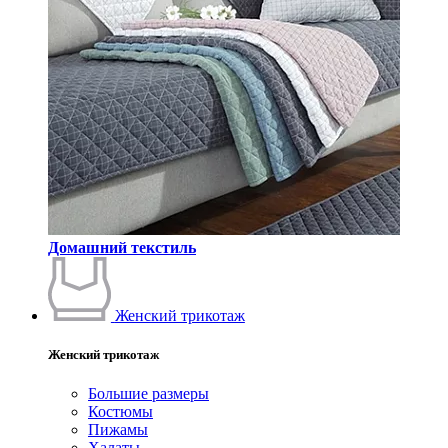
Домашний текстиль
Женский трикотаж
Женский трикотаж
Большие размеры
Костюмы
Пижамы
Халаты