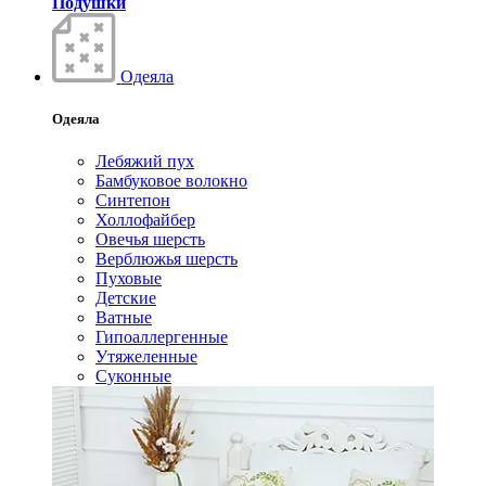
Подушки
Одеяла
Одеяла
Лебяжий пух
Бамбуковое волокно
Синтепон
Холлофайбер
Овечья шерсть
Верблюжья шерсть
Пуховые
Детские
Ватные
Гипоаллергенные
Утяжеленные
Суконные