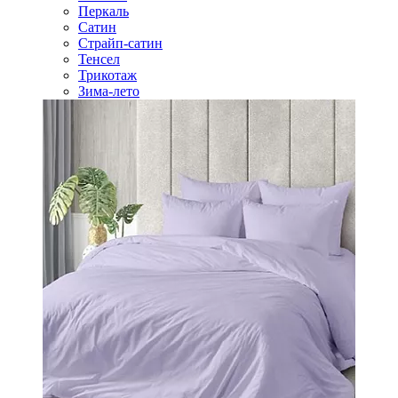
Перкаль
Сатин
Страйп-сатин
Тенсел
Трикотаж
Зима-лето