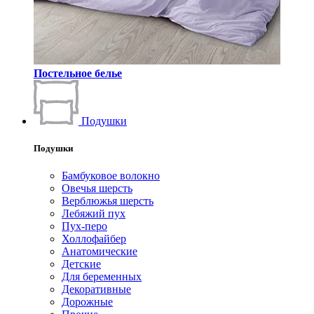
Постельное белье
Подушки
Подушки
Бамбуковое волокно
Овечья шерсть
Верблюжья шерсть
Лебяжий пух
Пух-перо
Холлофайбер
Анатомические
Детские
Для беременных
Декоративные
Дорожные