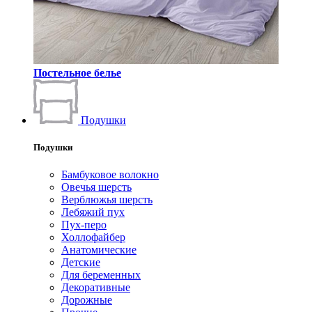
Постельное белье
Подушки
Подушки
Бамбуковое волокно
Овечья шерсть
Верблюжья шерсть
Лебяжий пух
Пух-перо
Холлофайбер
Анатомические
Детские
Для беременных
Декоративные
Дорожные