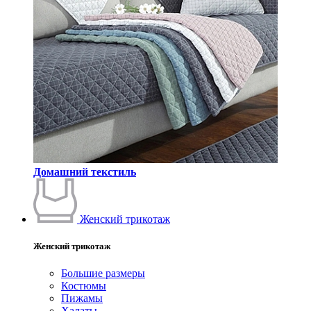
Домашний текстиль
Женский трикотаж
Женский трикотаж
Большие размеры
Костюмы
Пижамы
Халаты