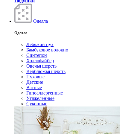
Подушки
Одеяла
Одеяла
Лебяжий пух
Бамбуковое волокно
Синтепон
Холлофайбер
Овечья шерсть
Верблюжья шерсть
Пуховые
Детские
Ватные
Гипоаллергенные
Утяжеленные
Суконные