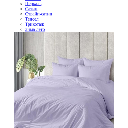
Перкаль
Сатин
Страйп-сатин
Тенсел
Трикотаж
Зима-лето