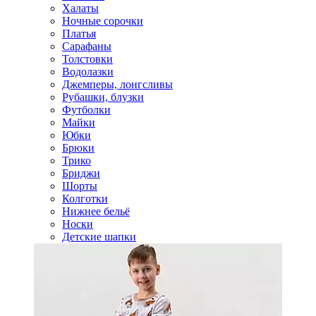
Халаты
Ночные сорочки
Платья
Сарафаны
Толстовки
Водолазки
Джемперы, лонгсливы
Рубашки, блузки
Футболки
Майки
Юбки
Брюки
Трико
Бриджи
Шорты
Колготки
Нижнее бельё
Носки
Детские шапки