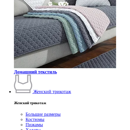
Домашний текстиль
Женский трикотаж
Женский трикотаж
Большие размеры
Костюмы
Пижамы
Халаты