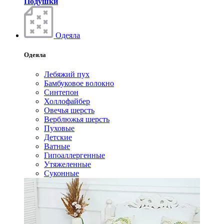
Подушки
Одеяла
Одеяла
Лебяжий пух
Бамбуковое волокно
Синтепон
Холлофайбер
Овечья шерсть
Верблюжья шерсть
Пуховые
Детские
Ватные
Гипоаллергенные
Утяжеленные
Суконные