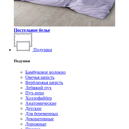
Постельное белье
Подушки
Подушки
Бамбуковое волокно
Овечья шерсть
Верблюжья шерсть
Лебяжий пух
Пух-перо
Холлофайбер
Анатомические
Детские
Для беременных
Декоративные
Дорожные