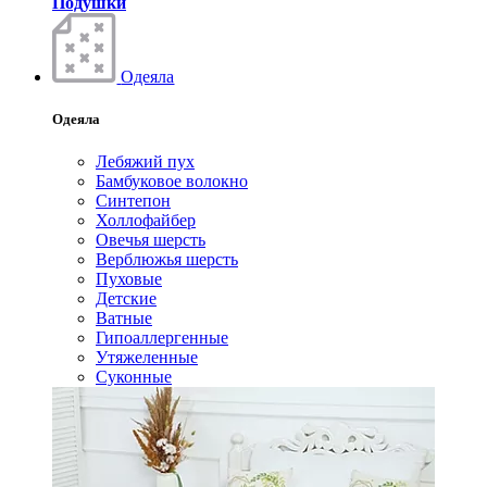
Подушки
Одеяла
Одеяла
Лебяжий пух
Бамбуковое волокно
Синтепон
Холлофайбер
Овечья шерсть
Верблюжья шерсть
Пуховые
Детские
Ватные
Гипоаллергенные
Утяжеленные
Суконные