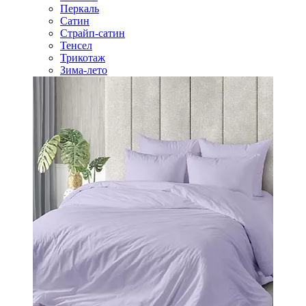
Перкаль
Сатин
Страйп-сатин
Тенсел
Трикотаж
Зима-лето