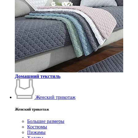
Домашний текстиль
Женский трикотаж
Женский трикотаж
Большие размеры
Костюмы
Пижамы
Халаты