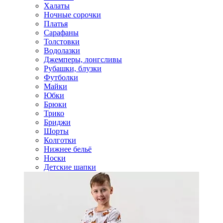
Халаты
Ночные сорочки
Платья
Сарафаны
Толстовки
Водолазки
Джемперы, лонгсливы
Рубашки, блузки
Футболки
Майки
Юбки
Брюки
Трико
Бриджи
Шорты
Колготки
Нижнее бельё
Носки
Детские шапки