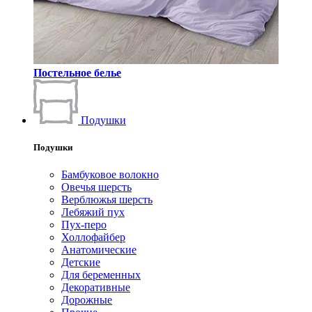
Постельное белье
Подушки
Подушки
Бамбуковое волокно
Овечья шерсть
Верблюжья шерсть
Лебяжий пух
Пух-перо
Холлофайбер
Анатомические
Детские
Для беременных
Декоративные
Дорожные