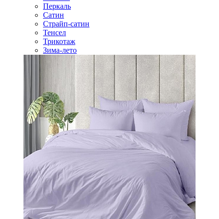
Перкаль
Сатин
Страйп-сатин
Тенсел
Трикотаж
Зима-лето