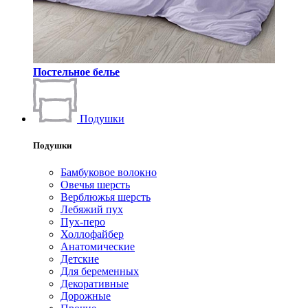
Постельное белье
Подушки
Подушки
Бамбуковое волокно
Овечья шерсть
Верблюжья шерсть
Лебяжий пух
Пух-перо
Холлофайбер
Анатомические
Детские
Для беременных
Декоративные
Дорожные