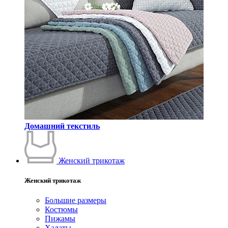
Домашний текстиль
Женский трикотаж
Женский трикотаж
Большие размеры
Костюмы
Пижамы
Халаты