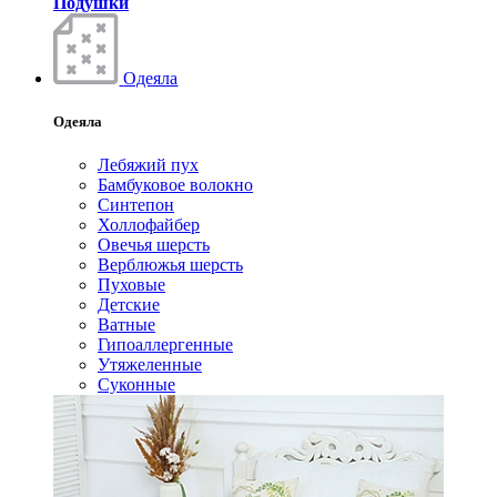
Подушки
Одеяла
Одеяла
Лебяжий пух
Бамбуковое волокно
Синтепон
Холлофайбер
Овечья шерсть
Верблюжья шерсть
Пуховые
Детские
Ватные
Гипоаллергенные
Утяжеленные
Суконные