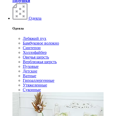
Подушки
Одеяла
Одеяла
Лебяжий пух
Бамбуковое волокно
Синтепон
Холлофайбер
Овечья шерсть
Верблюжья шерсть
Пуховые
Детские
Ватные
Гипоаллергенные
Утяжеленные
Суконные