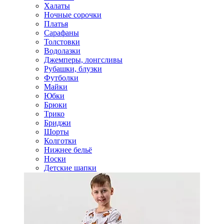
Халаты
Ночные сорочки
Платья
Сарафаны
Толстовки
Водолазки
Джемперы, лонгсливы
Рубашки, блузки
Футболки
Майки
Юбки
Брюки
Трико
Бриджи
Шорты
Колготки
Нижнее бельё
Носки
Детские шапки