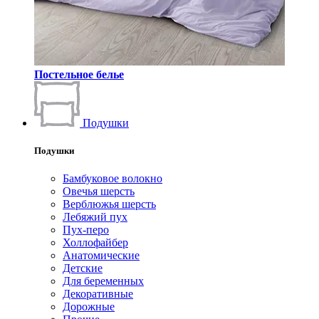
Постельное белье
Подушки
Подушки
Бамбуковое волокно
Овечья шерсть
Верблюжья шерсть
Лебяжий пух
Пух-перо
Холлофайбер
Анатомические
Детские
Для беременных
Декоративные
Дорожные