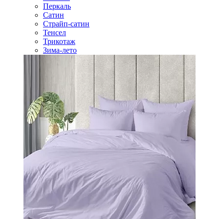
Перкаль
Сатин
Страйп-сатин
Тенсел
Трикотаж
Зима-лето