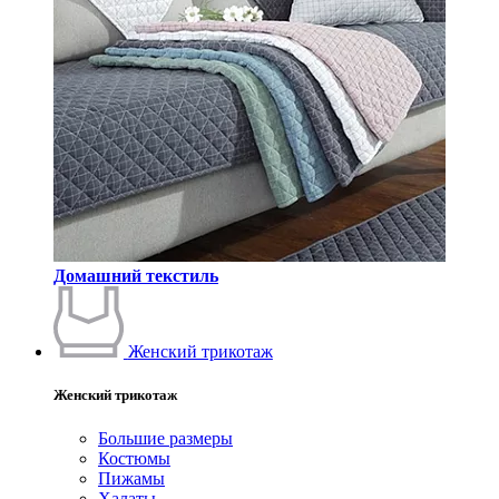
Домашний текстиль
Женский трикотаж
Женский трикотаж
Большие размеры
Костюмы
Пижамы
Халаты