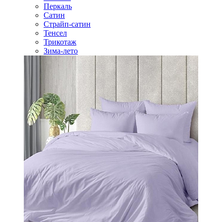
Перкаль
Сатин
Страйп-сатин
Тенсел
Трикотаж
Зима-лето