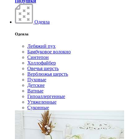
Подушки
Одеяла
Одеяла
Лебяжий пух
Бамбуковое волокно
Синтепон
Холлофайбер
Овечья шерсть
Верблюжья шерсть
Пуховые
Детские
Ватные
Гипоаллергенные
Утяжеленные
Суконные