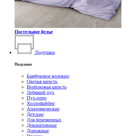
Постельное белье
Подушки
Подушки
Бамбуковое волокно
Овечья шерсть
Верблюжья шерсть
Лебяжий пух
Пух-перо
Холлофайбер
Анатомические
Детские
Для беременных
Декоративные
Дорожные