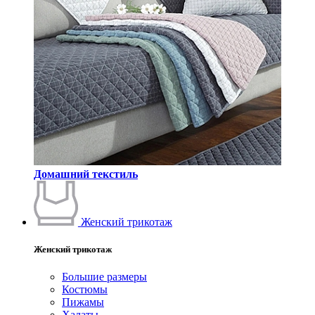
Домашний текстиль
Женский трикотаж
Женский трикотаж
Большие размеры
Костюмы
Пижамы
Халаты