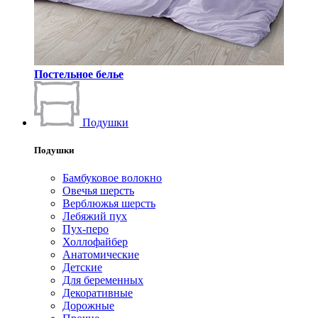
Постельное белье
Подушки
Подушки
Бамбуковое волокно
Овечья шерсть
Верблюжья шерсть
Лебяжий пух
Пух-перо
Холлофайбер
Анатомические
Детские
Для беременных
Декоративные
Дорожные