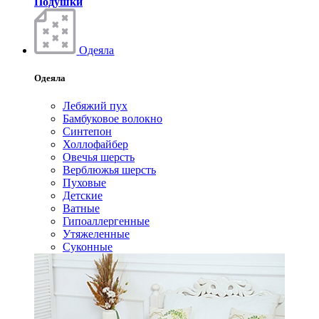
Подушки
Одеяла
Одеяла
Лебяжий пух
Бамбуковое волокно
Синтепон
Холлофайбер
Овечья шерсть
Верблюжья шерсть
Пуховые
Детские
Ватные
Гипоаллергенные
Утяжеленные
Суконные