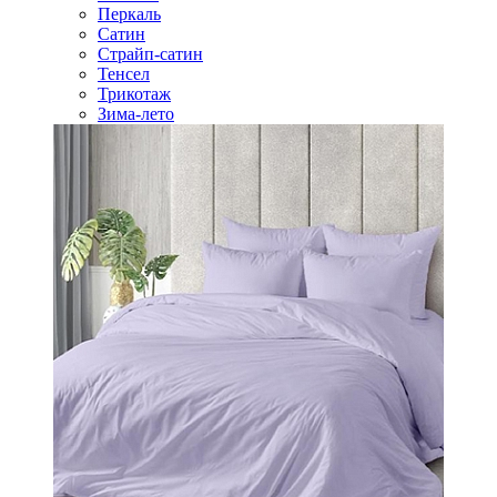
Перкаль
Сатин
Страйп-сатин
Тенсел
Трикотаж
Зима-лето