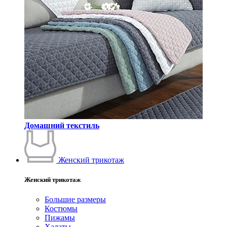
Домашний текстиль
Женский трикотаж
Женский трикотаж
Большие размеры
Костюмы
Пижамы
Халаты