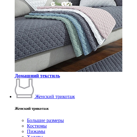
Домашний текстиль
Женский трикотаж
Женский трикотаж
Большие размеры
Костюмы
Пижамы
Халаты