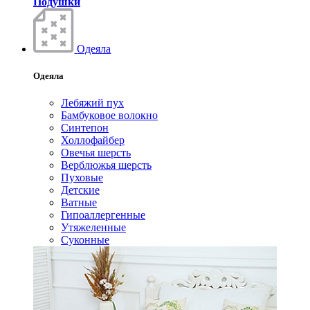
Подушки
Одеяла
Одеяла
Лебяжий пух
Бамбуковое волокно
Синтепон
Холлофайбер
Овечья шерсть
Верблюжья шерсть
Пуховые
Детские
Ватные
Гипоаллергенные
Утяжеленные
Суконные