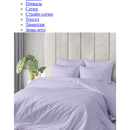
Перкаль
Сатин
Страйп-сатин
Тенсел
Трикотаж
Зима-лето