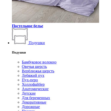
Постельное белье
Подушки
Подушки
Бамбуковое волокно
Овечья шерсть
Верблюжья шерсть
Лебяжий пух
Пух-перо
Холлофайбер
Анатомические
Детские
Для беременных
Декоративные
Дорожные