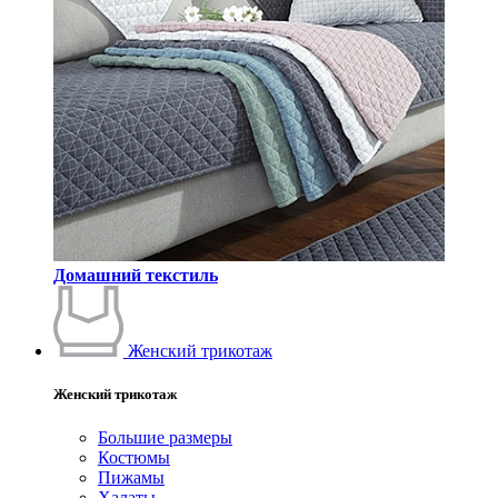
Домашний текстиль
Женский трикотаж
Женский трикотаж
Большие размеры
Костюмы
Пижамы
Халаты