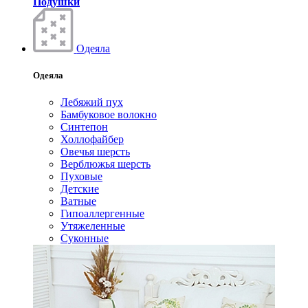
Подушки
Одеяла
Одеяла
Лебяжий пух
Бамбуковое волокно
Синтепон
Холлофайбер
Овечья шерсть
Верблюжья шерсть
Пуховые
Детские
Ватные
Гипоаллергенные
Утяжеленные
Суконные