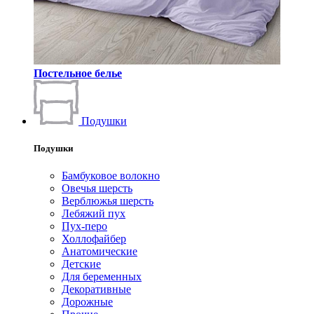
Постельное белье
Подушки
Подушки
Бамбуковое волокно
Овечья шерсть
Верблюжья шерсть
Лебяжий пух
Пух-перо
Холлофайбер
Анатомические
Детские
Для беременных
Декоративные
Дорожные