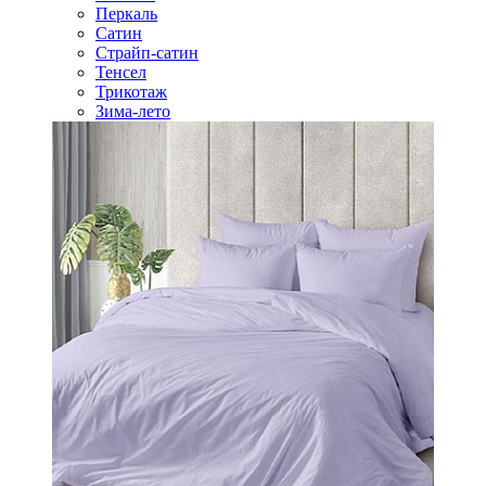
Перкаль
Сатин
Страйп-сатин
Тенсел
Трикотаж
Зима-лето