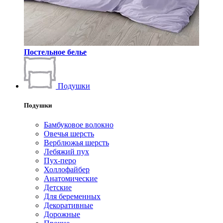
Постельное белье
Подушки
Подушки
Бамбуковое волокно
Овечья шерсть
Верблюжья шерсть
Лебяжий пух
Пух-перо
Холлофайбер
Анатомические
Детские
Для беременных
Декоративные
Дорожные