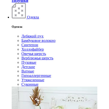
Подушки
Одеяла
Одеяла
Лебяжий пух
Бамбуковое волокно
Синтепон
Холлофайбер
Овечья шерсть
Верблюжья шерсть
Пуховые
Детские
Ватные
Гипоаллергенные
Утяжеленные
Суконные