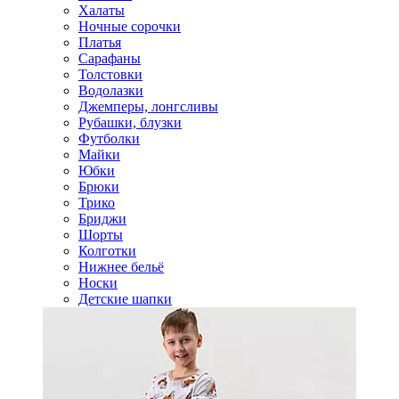
Халаты
Ночные сорочки
Платья
Сарафаны
Толстовки
Водолазки
Джемперы, лонгсливы
Рубашки, блузки
Футболки
Майки
Юбки
Брюки
Трико
Бриджи
Шорты
Колготки
Нижнее бельё
Носки
Детские шапки