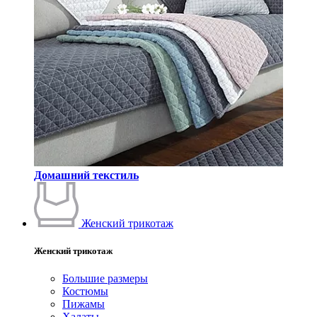
Домашний текстиль
Женский трикотаж
Женский трикотаж
Большие размеры
Костюмы
Пижамы
Халаты