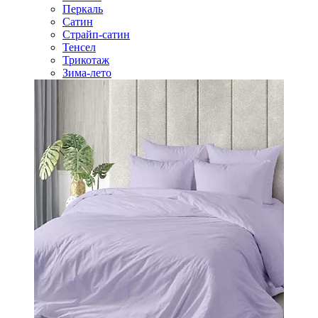
Перкаль
Сатин
Страйп-сатин
Тенсел
Трикотаж
Зима-лето