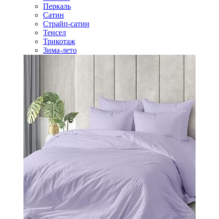
Перкаль
Сатин
Страйп-сатин
Тенсел
Трикотаж
Зима-лето