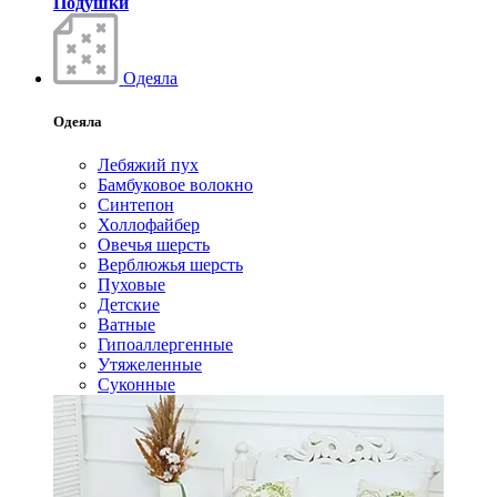
Подушки
Одеяла
Одеяла
Лебяжий пух
Бамбуковое волокно
Синтепон
Холлофайбер
Овечья шерсть
Верблюжья шерсть
Пуховые
Детские
Ватные
Гипоаллергенные
Утяжеленные
Суконные