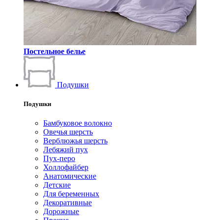
Постельное белье
Подушки
Подушки
Бамбуковое волокно
Овечья шерсть
Верблюжья шерсть
Лебяжий пух
Пух-перо
Холлофайбер
Анатомические
Детские
Для беременных
Декоративные
Дорожные