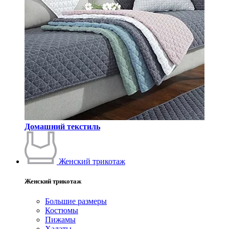
Домашний текстиль
Женский трикотаж
Женский трикотаж
Большие размеры
Костюмы
Пижамы
Халаты