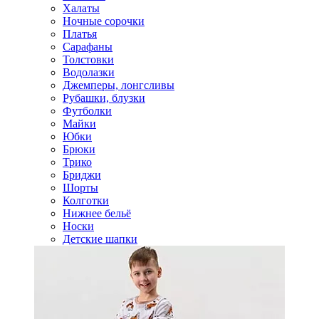
Халаты
Ночные сорочки
Платья
Сарафаны
Толстовки
Водолазки
Джемперы, лонгсливы
Рубашки, блузки
Футболки
Майки
Юбки
Брюки
Трико
Бриджи
Шорты
Колготки
Нижнее бельё
Носки
Детские шапки