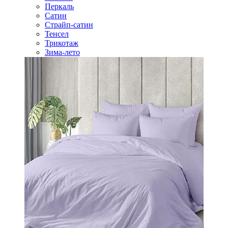
Перкаль
Сатин
Страйп-сатин
Тенсел
Трикотаж
Зима-лето