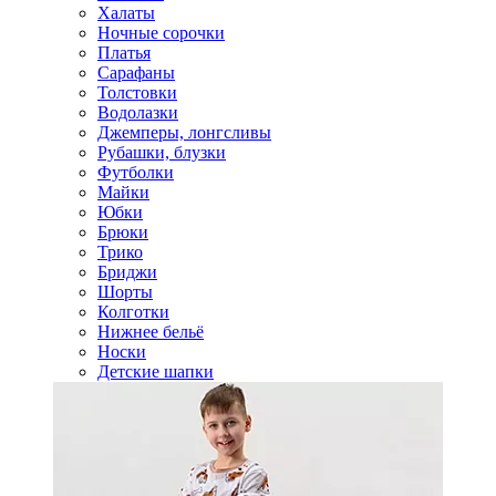
Халаты
Ночные сорочки
Платья
Сарафаны
Толстовки
Водолазки
Джемперы, лонгсливы
Рубашки, блузки
Футболки
Майки
Юбки
Брюки
Трико
Бриджи
Шорты
Колготки
Нижнее бельё
Носки
Детские шапки