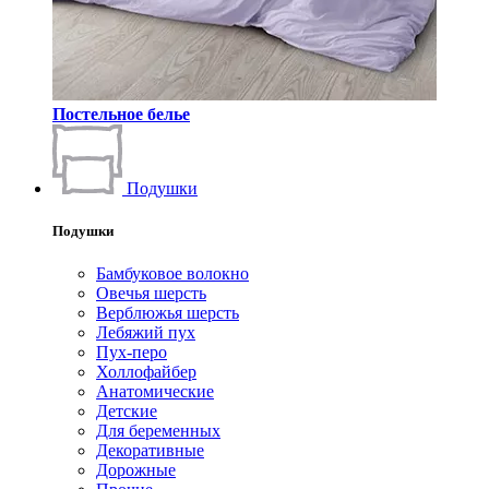
Постельное белье
Подушки
Подушки
Бамбуковое волокно
Овечья шерсть
Верблюжья шерсть
Лебяжий пух
Пух-перо
Холлофайбер
Анатомические
Детские
Для беременных
Декоративные
Дорожные