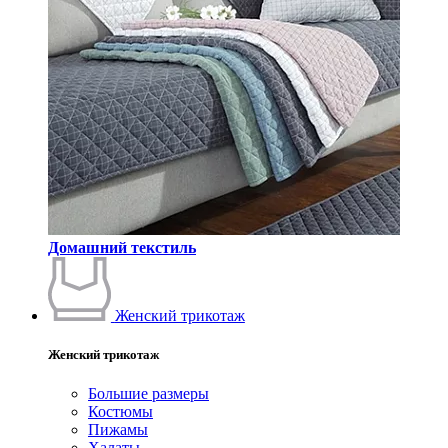
Домашний текстиль
Женский трикотаж
Женский трикотаж
Большие размеры
Костюмы
Пижамы
Халаты