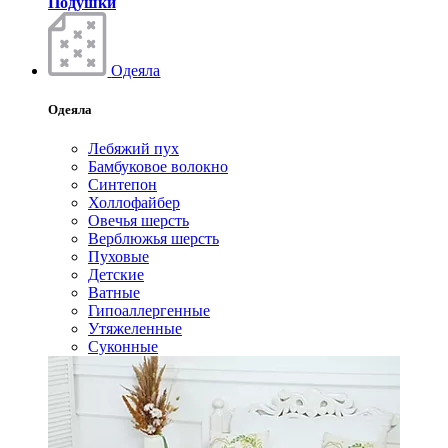
Подушки
Одеяла
Одеяла
Лебяжий пух
Бамбуковое волокно
Синтепон
Холлофайбер
Овечья шерсть
Верблюжья шерсть
Пуховые
Детские
Ватные
Гипоаллергенные
Утяжеленные
Суконные