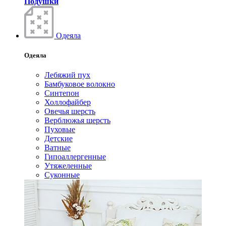
Подушки
Одеяла
Одеяла
Лебяжий пух
Бамбуковое волокно
Синтепон
Холлофайбер
Овечья шерсть
Верблюжья шерсть
Пуховые
Детские
Ватные
Гипоаллергенные
Утяжеленные
Суконные