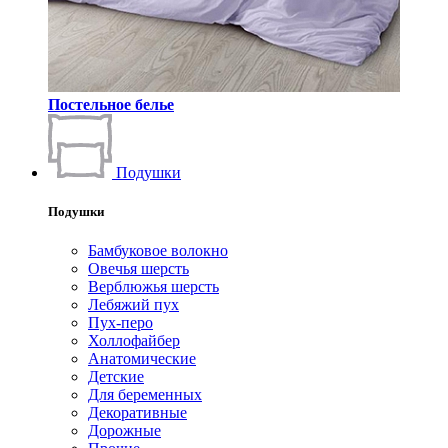
Постельное белье
Подушки
Подушки
Бамбуковое волокно
Овечья шерсть
Верблюжья шерсть
Лебяжий пух
Пух-перо
Холлофайбер
Анатомические
Детские
Для беременных
Декоративные
Дорожные