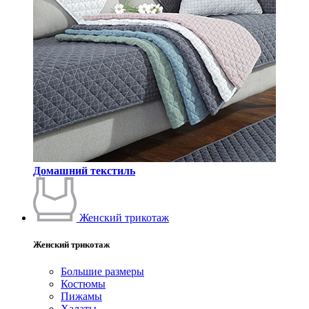
Домашний текстиль
Женский трикотаж
Женский трикотаж
Большие размеры
Костюмы
Пижамы
Халаты