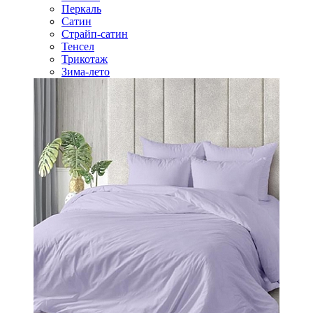
Перкаль
Сатин
Страйп-сатин
Тенсел
Трикотаж
Зима-лето