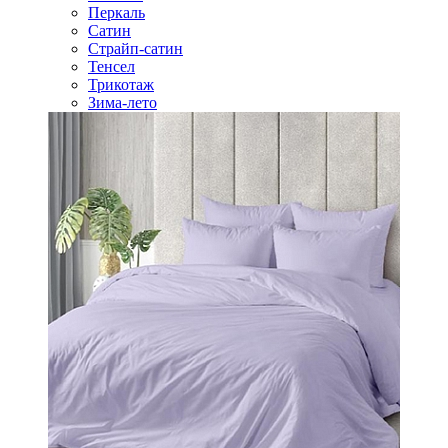
Перкаль
Сатин
Страйп-сатин
Тенсел
Трикотаж
Зима-лето