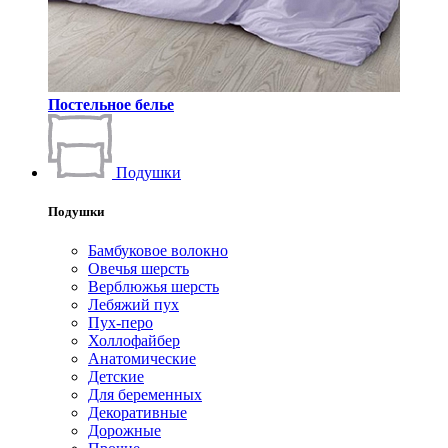
Постельное белье
Подушки
Подушки
Бамбуковое волокно
Овечья шерсть
Верблюжья шерсть
Лебяжий пух
Пух-перо
Холлофайбер
Анатомические
Детские
Для беременных
Декоративные
Дорожные