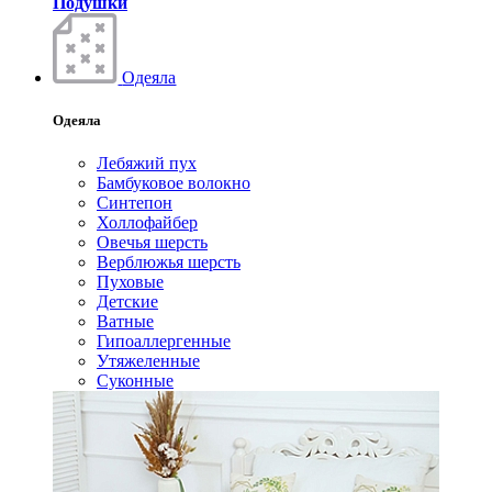
Подушки
Одеяла
Одеяла
Лебяжий пух
Бамбуковое волокно
Синтепон
Холлофайбер
Овечья шерсть
Верблюжья шерсть
Пуховые
Детские
Ватные
Гипоаллергенные
Утяжеленные
Суконные