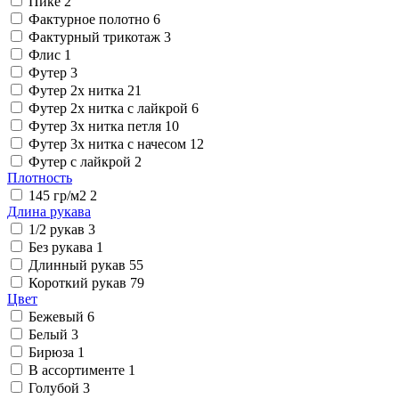
Пике
2
Фактурное полотно
6
Фактурный трикотаж
3
Флис
1
Футер
3
Футер 2х нитка
21
Футер 2х нитка с лайкрой
6
Футер 3х нитка петля
10
Футер 3х нитка с начесом
12
Футер с лайкрой
2
Плотность
145 гр/м2
2
Длина рукава
1/2 рукав
3
Без рукава
1
Длинный рукав
55
Короткий рукав
79
Цвет
Бежевый
6
Белый
3
Бирюза
1
В ассортименте
1
Голубой
3