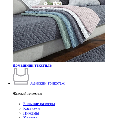
Домашний текстиль
Женский трикотаж
Женский трикотаж
Большие размеры
Костюмы
Пижамы
Халаты