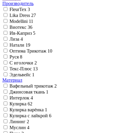
Производитель
FleurTex
3
Lika Dress
27
Modellini
11
Виотекс
36
Ив-Каприз
5
Лиза
4
Натали
19
Оптима Трикотаж
10
Руся
8
С иголочки
2
Текс-Плюс
13
Эдельвейс
1
Материал
Вафельный трикотаж
2
Джинсовая ткань
1
Интерлок
4
Кулирка
62
Кулирка варёнка
1
Кулирка с лайкрой
6
Лининг
2
Муслин
4