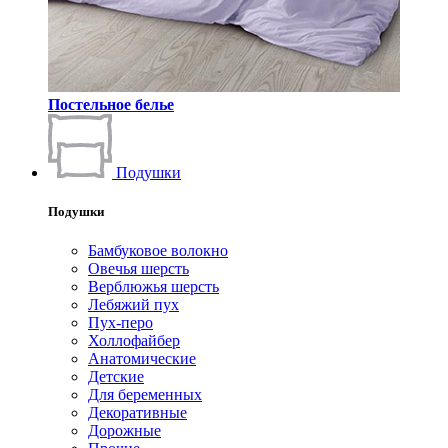
Постельное белье
Подушки
Подушки
Бамбуковое волокно
Овечья шерсть
Верблюжья шерсть
Лебяжий пух
Пух-перо
Холлофайбер
Анатомические
Детские
Для беременных
Декоративные
Дорожные