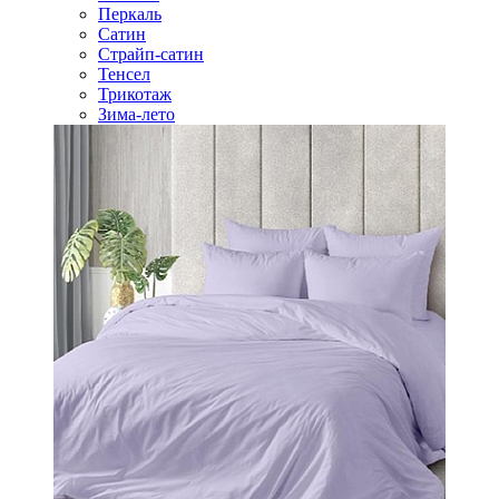
Перкаль
Сатин
Страйп-сатин
Тенсел
Трикотаж
Зима-лето