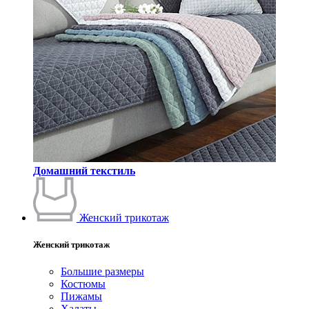
Домашний текстиль
Женский трикотаж
Женский трикотаж
Большие размеры
Костюмы
Пижамы
Халаты