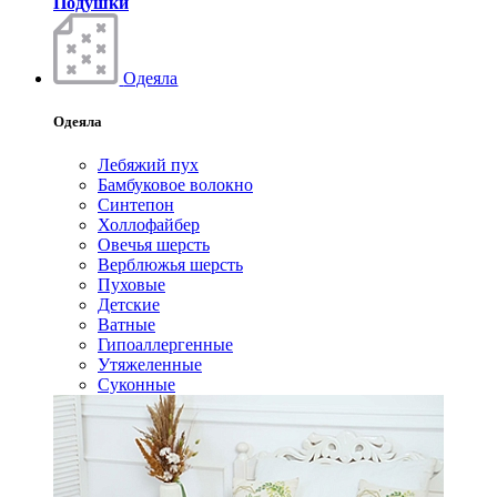
Подушки
Одеяла
Одеяла
Лебяжий пух
Бамбуковое волокно
Синтепон
Холлофайбер
Овечья шерсть
Верблюжья шерсть
Пуховые
Детские
Ватные
Гипоаллергенные
Утяжеленные
Суконные