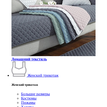
Домашний текстиль
Женский трикотаж
Женский трикотаж
Большие размеры
Костюмы
Пижамы
Халаты