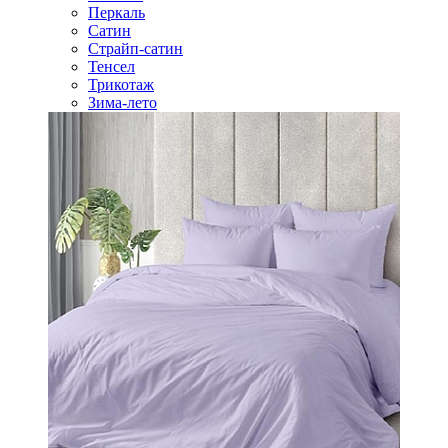
Перкаль
Сатин
Страйп-сатин
Тенсел
Трикотаж
Зима-лето