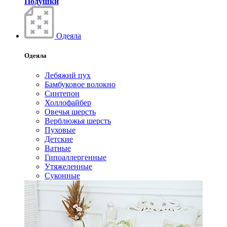
Подушки
Одеяла
Одеяла
Лебяжий пух
Бамбуковое волокно
Синтепон
Холлофайбер
Овечья шерсть
Верблюжья шерсть
Пуховые
Детские
Ватные
Гипоаллергенные
Утяжеленные
Суконные