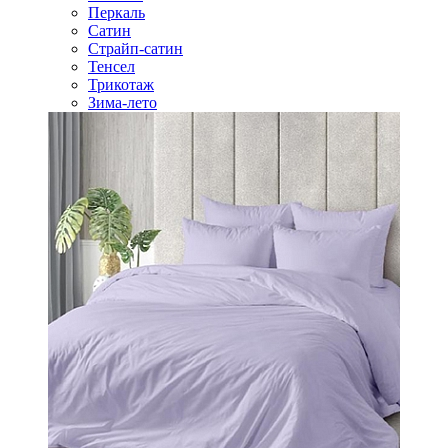
Перкаль
Сатин
Страйп-сатин
Тенсел
Трикотаж
Зима-лето