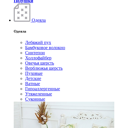
Подушки
Одеяла
Одеяла
Лебяжий пух
Бамбуковое волокно
Синтепон
Холлофайбер
Овечья шерсть
Верблюжья шерсть
Пуховые
Детские
Ватные
Гипоаллергенные
Утяжеленные
Суконные