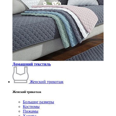
Домашний текстиль
Женский трикотаж
Женский трикотаж
Большие размеры
Костюмы
Пижамы
Халаты