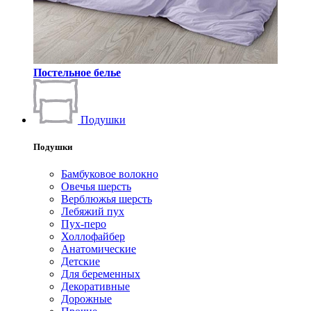
Постельное белье
Подушки
Подушки
Бамбуковое волокно
Овечья шерсть
Верблюжья шерсть
Лебяжий пух
Пух-перо
Холлофайбер
Анатомические
Детские
Для беременных
Декоративные
Дорожные