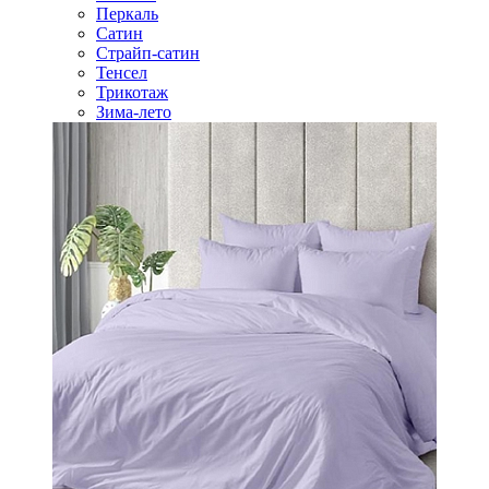
Перкаль
Сатин
Страйп-сатин
Тенсел
Трикотаж
Зима-лето