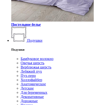
Постельное белье
Подушки
Подушки
Бамбуковое волокно
Овечья шерсть
Верблюжья шерсть
Лебяжий пух
Пух-перо
Холлофайбер
Анатомические
Детские
Для беременных
Декоративные
Дорожные