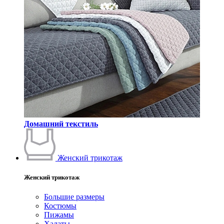
Домашний текстиль
Женский трикотаж
Женский трикотаж
Большие размеры
Костюмы
Пижамы
Халаты