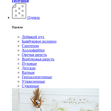
Подушки
Одеяла
Одеяла
Лебяжий пух
Бамбуковое волокно
Синтепон
Холлофайбер
Овечья шерсть
Верблюжья шерсть
Пуховые
Детские
Ватные
Гипоаллергенные
Утяжеленные
Суконные