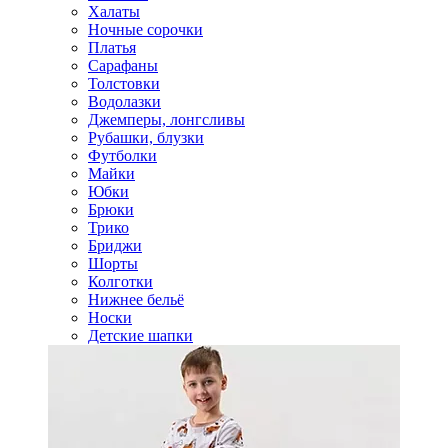
Халаты
Ночные сорочки
Платья
Сарафаны
Толстовки
Водолазки
Джемперы, лонгсливы
Рубашки, блузки
Футболки
Майки
Юбки
Брюки
Трико
Бриджи
Шорты
Колготки
Нижнее бельё
Носки
Детские шапки