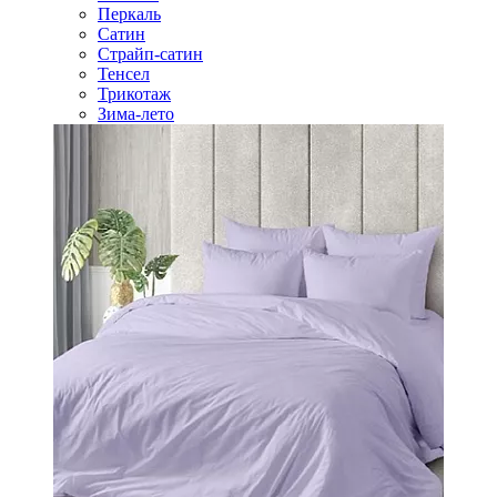
Перкаль
Сатин
Страйп-сатин
Тенсел
Трикотаж
Зима-лето