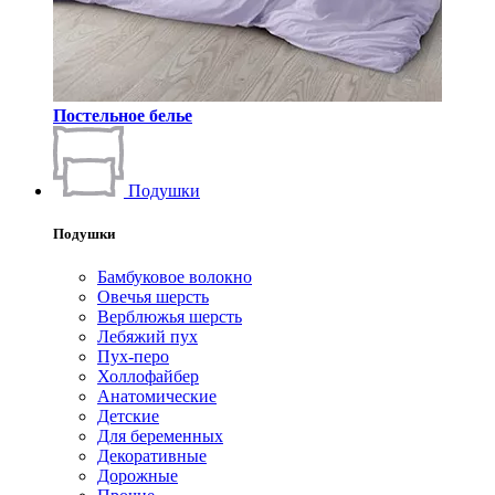
Постельное белье
Подушки
Подушки
Бамбуковое волокно
Овечья шерсть
Верблюжья шерсть
Лебяжий пух
Пух-перо
Холлофайбер
Анатомические
Детские
Для беременных
Декоративные
Дорожные