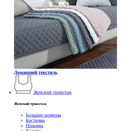
Домашний текстиль
Женский трикотаж
Женский трикотаж
Большие размеры
Костюмы
Пижамы
Халаты