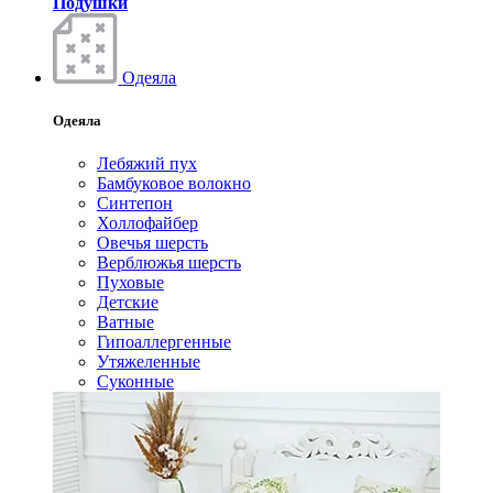
Подушки
Одеяла
Одеяла
Лебяжий пух
Бамбуковое волокно
Синтепон
Холлофайбер
Овечья шерсть
Верблюжья шерсть
Пуховые
Детские
Ватные
Гипоаллергенные
Утяжеленные
Суконные