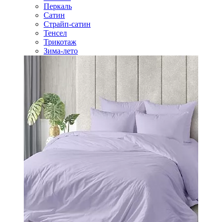
Перкаль
Сатин
Страйп-сатин
Тенсел
Трикотаж
Зима-лето