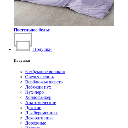
Постельное белье
Подушки
Подушки
Бамбуковое волокно
Овечья шерсть
Верблюжья шерсть
Лебяжий пух
Пух-перо
Холлофайбер
Анатомические
Детские
Для беременных
Декоративные
Дорожные