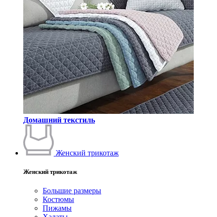
Домашний текстиль
Женский трикотаж
Женский трикотаж
Большие размеры
Костюмы
Пижамы
Халаты