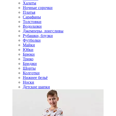
Халаты
Ночные сорочки
Платья
Сарафаны
Толстовки
Водолазки
Джемперы, лонгсливы
Рубашки, блузки
Футболки
Майки
Юбки
Брюки
Трико
Бриджи
Шорты
Колготки
Нижнее бельё
Носки
Детские шапки