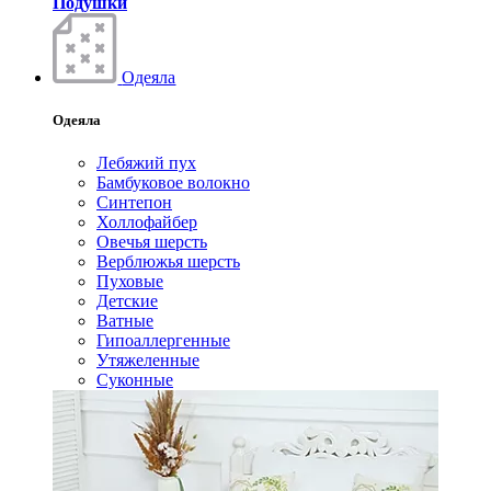
Подушки
Одеяла
Одеяла
Лебяжий пух
Бамбуковое волокно
Синтепон
Холлофайбер
Овечья шерсть
Верблюжья шерсть
Пуховые
Детские
Ватные
Гипоаллергенные
Утяжеленные
Суконные