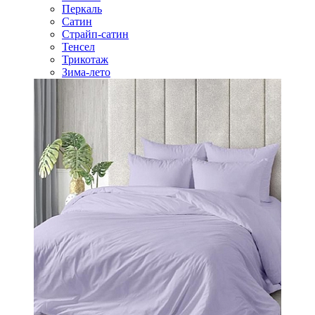
Перкаль
Сатин
Страйп-сатин
Тенсел
Трикотаж
Зима-лето