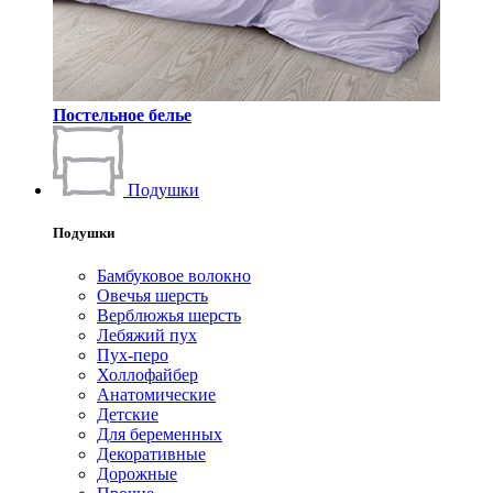
Постельное белье
Подушки
Подушки
Бамбуковое волокно
Овечья шерсть
Верблюжья шерсть
Лебяжий пух
Пух-перо
Холлофайбер
Анатомические
Детские
Для беременных
Декоративные
Дорожные