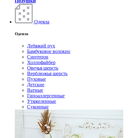
Подушки
Одеяла
Одеяла
Лебяжий пух
Бамбуковое волокно
Синтепон
Холлофайбер
Овечья шерсть
Верблюжья шерсть
Пуховые
Детские
Ватные
Гипоаллергенные
Утяжеленные
Суконные