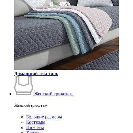
Домашний текстиль
Женский трикотаж
Женский трикотаж
Большие размеры
Костюмы
Пижамы
Халаты