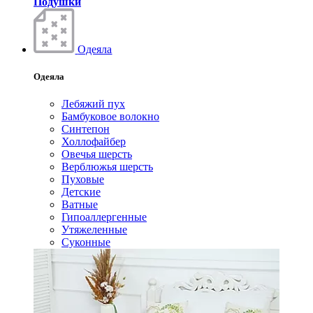
Подушки
Одеяла
Одеяла
Лебяжий пух
Бамбуковое волокно
Синтепон
Холлофайбер
Овечья шерсть
Верблюжья шерсть
Пуховые
Детские
Ватные
Гипоаллергенные
Утяжеленные
Суконные