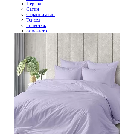
Перкаль
Сатин
Страйп-сатин
Тенсел
Трикотаж
Зима-лето