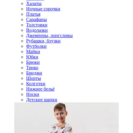
Халаты
Ночные сорочки
Платья
Сарафаны
Толстовки
Водолазки
Джемперы, лонгсливы
Рубашки, блузки
Футболки
Майки
Юбки
Брюки
Трико
Бриджи
Шорты
Колготки
Нижнее бельё
Носки
Детские шапки