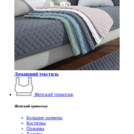
Домашний текстиль
Женский трикотаж
Женский трикотаж
Большие размеры
Костюмы
Пижамы
Халаты