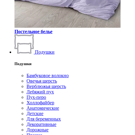
Постельное белье
Подушки
Подушки
Бамбуковое волокно
Овечья шерсть
Верблюжья шерсть
Лебяжий пух
Пух-перо
Холлофайбер
Анатомические
Детские
Для беременных
Декоративные
Дорожные