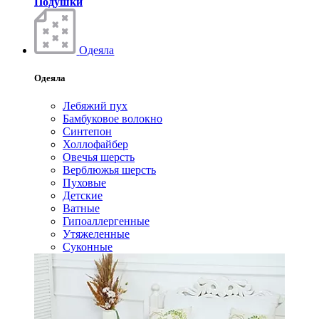
Подушки
Одеяла
Одеяла
Лебяжий пух
Бамбуковое волокно
Синтепон
Холлофайбер
Овечья шерсть
Верблюжья шерсть
Пуховые
Детские
Ватные
Гипоаллергенные
Утяжеленные
Суконные