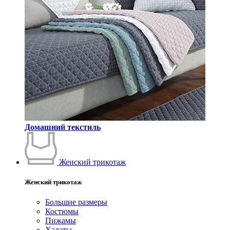
Домашний текстиль
Женский трикотаж
Женский трикотаж
Большие размеры
Костюмы
Пижамы
Халаты