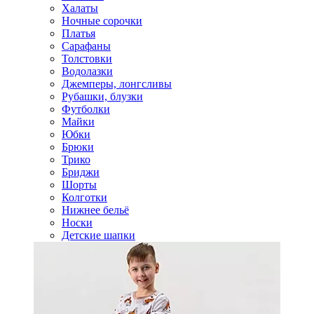
Халаты
Ночные сорочки
Платья
Сарафаны
Толстовки
Водолазки
Джемперы, лонгсливы
Рубашки, блузки
Футболки
Майки
Юбки
Брюки
Трико
Бриджи
Шорты
Колготки
Нижнее бельё
Носки
Детские шапки