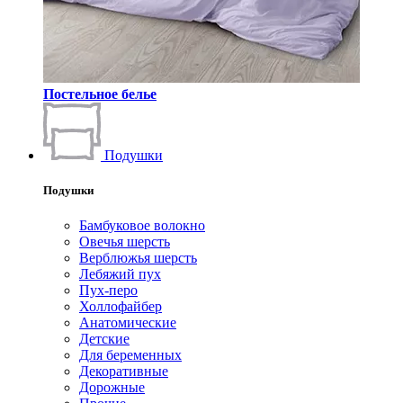
Постельное белье
Подушки
Подушки
Бамбуковое волокно
Овечья шерсть
Верблюжья шерсть
Лебяжий пух
Пух-перо
Холлофайбер
Анатомические
Детские
Для беременных
Декоративные
Дорожные