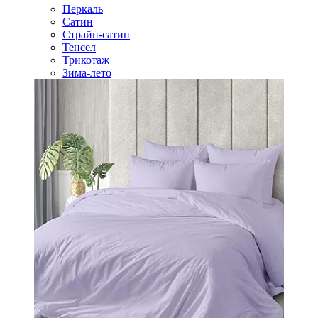
Перкаль
Сатин
Страйп-сатин
Тенсел
Трикотаж
Зима-лето