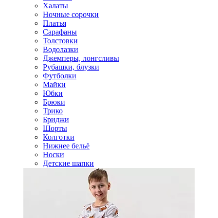
Халаты
Ночные сорочки
Платья
Сарафаны
Толстовки
Водолазки
Джемперы, лонгсливы
Рубашки, блузки
Футболки
Майки
Юбки
Брюки
Трико
Бриджи
Шорты
Колготки
Нижнее бельё
Носки
Детские шапки