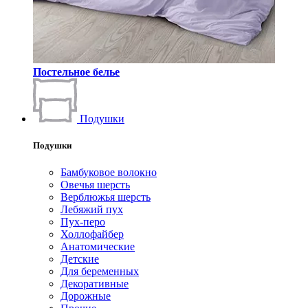
Постельное белье
Подушки
Подушки
Бамбуковое волокно
Овечья шерсть
Верблюжья шерсть
Лебяжий пух
Пух-перо
Холлофайбер
Анатомические
Детские
Для беременных
Декоративные
Дорожные