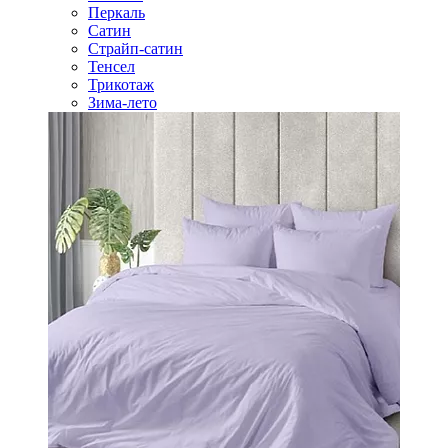
Перкаль
Сатин
Страйп-сатин
Тенсел
Трикотаж
Зима-лето