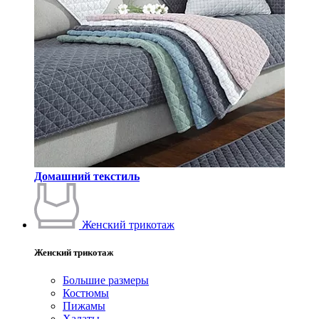
Домашний текстиль
Женский трикотаж
Женский трикотаж
Большие размеры
Костюмы
Пижамы
Халаты