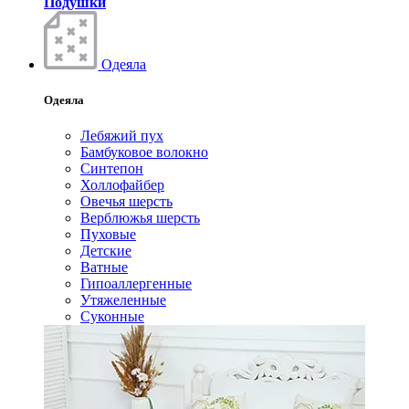
Подушки
Одеяла
Одеяла
Лебяжий пух
Бамбуковое волокно
Синтепон
Холлофайбер
Овечья шерсть
Верблюжья шерсть
Пуховые
Детские
Ватные
Гипоаллергенные
Утяжеленные
Суконные