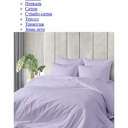
Перкаль
Сатин
Страйп-сатин
Тенсел
Трикотаж
Зима-лето