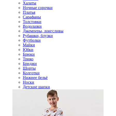
Халаты
Ночные сорочки
Платья
Сарафаны
Толстовки
Водолазки
Джемперы, лонгсливы
Рубашки, блузки
Футболки
Майки
Юбки
Брюки
Трико
Бриджи
Шорты
Колготки
Нижнее бельё
Носки
Детские шапки