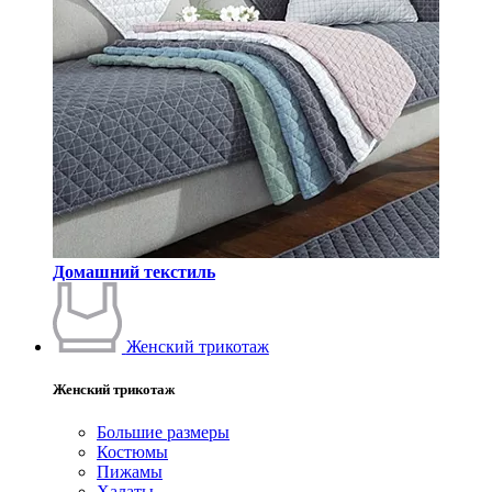
Домашний текстиль
Женский трикотаж
Женский трикотаж
Большие размеры
Костюмы
Пижамы
Халаты