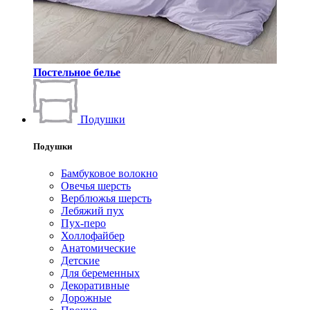
Постельное белье
Подушки
Подушки
Бамбуковое волокно
Овечья шерсть
Верблюжья шерсть
Лебяжий пух
Пух-перо
Холлофайбер
Анатомические
Детские
Для беременных
Декоративные
Дорожные