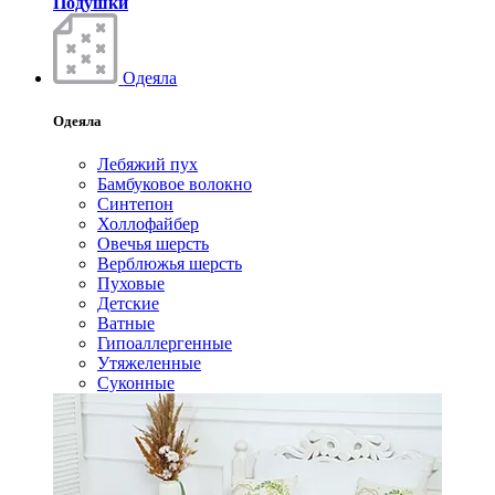
Подушки
Одеяла
Одеяла
Лебяжий пух
Бамбуковое волокно
Синтепон
Холлофайбер
Овечья шерсть
Верблюжья шерсть
Пуховые
Детские
Ватные
Гипоаллергенные
Утяжеленные
Суконные